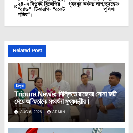
Post
২৪-এ বিপ্লবই বিজেপির
গৃহবধূর অর্ধনগ্ন লাশ,তদন্তে
“ব্র্যান্ড”। টিআরপি- “রকেট
পুলিশ।
navigation
গতির”।
Related Post
ত্রিপুরা
Tripura News: দিল্লিতে রাজ্যের সোনা জয়ী
মেয়ে অস্মিতাকে সংবর্ধনা মুখ্যমন্ত্রীর।
AUG 6, 2026
ADMIN