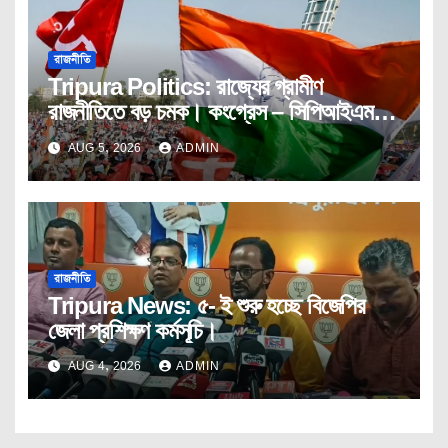
রাজনীতি
Tripura Politics: রাজ্যের গ্রামীণ
রাজনীতিতে বড় চমক। কংগ্রেস – সিপিআইএম
যৌথ ভাবে দখল করলো পঞ্চায়েত।
AUG 5, 2026
ADMIN
রাজনীতি
Tripura News: ৫- ই শুরু হচ্ছে বিজেপির
জেলা প্রশিক্ষণ কর্মসূচি।
AUG 4, 2026
ADMIN