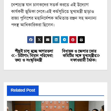
নেশাগ্রস্ত যান চালকদের সতর্ক করতে এই উদ্যোগ
কার্যকরী ভূমিকা নেবে।এই কর্মসূচিতে মুখ্যমন্ত্রী ছাড়াও
রাজ্য পুলিশের মহানির্দেশক অমিতাভ রঞ্জন সহ অন্যান্য
পদস্থ আধিকারিকরা ছিলেন।
শীঘ্রই চালু হচ্ছে আগরতলা
বিধায়ক ও জেলার কোর
Post
– চিটাগাং বিমান পরিষেবা:
কমিটির সঙ্গে মুখ্যমন্ত্রীর
তথ্য ও সংস্কৃতিমন্ত্রী
দফাওয়ারী বৈঠক।
navigation
Related Post