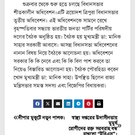
শুক্রবার থেকে শুরু হতে চলছে বিধানসভার
শীতকালীন অধিবেশন।এটি ত্রয়োদশ ত্রিপুরা বিধানসভার
তৃতীয় অধিবেশন। এই অধিবেশনকে সামনে রেখে
বৃহস্পতিবার সন্ধ্যায় ভারতীয় জনতা পার্টির পরিষদীয়
দলের বৈঠক অনুষ্ঠিত হয়। বৈঠক হয় মুখ্যমন্ত্রী ডা: মানিক
সাহার সরকারী আবাসে। আসন্ন বিধানসভা অধিবেশনের
নানান বিষয় নিয়ে বৈঠকে আলোচনা হয়। অধিবেশনে
সরকার কি কি নেবে এবং কি কি বিল পাশ করবে তা
নিয়েও বিস্তারিত আলোচনা হয়। বৈঠক পৌরহিত্য করেন
খোদ মুখ্যমন্ত্রী ডা: মানিক সাহা। উপস্থিত ছিলেন রাজ্য
মন্ত্রিসভার সমস্ত সদস্য এবং বিজেপির বিধায়করা।
দীপার মুকুটে নতুন পালক।
স্বাস্থ্য দপ্তরের উদাসীনতায়
Post
মুমুর্ষ
রোগীদের রক্ত সরবরাহ বন্ধ
navigation
রাখলো “ইবিএস”।