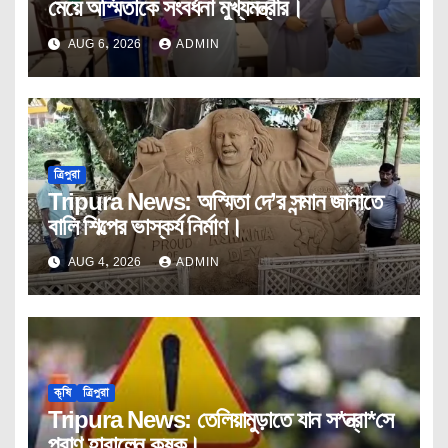
মেয়ে অস্মিতাকে সংবর্ধনা মুখ্যমন্ত্রীর।
AUG 6, 2026
ADMIN
ত্রিপুরা
Tripura News: অস্মিতা দে’র সন্মান জানাতে
বালি শিল্পের ভাস্কর্য নির্মাণ।
AUG 4, 2026
ADMIN
কৃষি
ত্রিপুরা
Tripura News: তেলিয়ামুড়াতে যান স*ন্ত্রা*সে
প্রাণ হারালেন কৃষক।