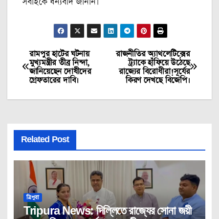
সবাইকে ধন্যবাদ জানান।
রামপুর হাটের ঘটনায়
রাজনীতির অ্যাথলেটিক্সের
Post
মুখ্যমন্ত্রীর তীব্র নিন্দা,
ট্র্যাকে হাঁফিয়ে উঠেছে
জানিয়েছেন দোষীদের
রাজ্যের বিরোধীরা!সূর্যের
navigation
গ্রেফতারের দাবি।
কিরণ দেখছে বিজেপি।
Related Post
ত্রিপুরা
Tripura News: দিল্লিতে রাজ্যের সোনা জয়ী