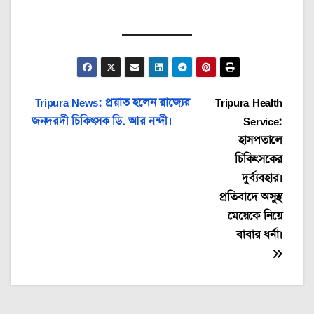
Post
Tripura News: প্রয়াত হলেন রাজ্যের
Tripura Health
জনদরদী চিকিৎসক ডি. আর নন্দী।
Service:
navigation
হাসপতালে
চিকিৎসকের
দুর্ব্যবহার।
প্রতিবাদে অসুস্থ
মেয়েকে নিয়ে
বাবার ধর্না।