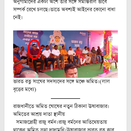
অনুগামীদের একটা অংশ তার সঙ্গে সমান্তরাল ভাবে
সম্পর্ক রেখে চলছে।তাতে অবশ্যই আইনের কোনো বাধা
নেই।
ভারত রত্ন সংঘের সদস্যদের সঙ্গে মঞ্চে অমিত।(লাল
বৃত্তের মধ্যে)
রাজধানীতে অমিত ঘোষের নতুন ঠিকানা ঊষাবাজার।
অমিতের আশ্রয় দাতা স্থানীয়
সমাজদ্রোহী রাজু বর্মন।রাজু বর্মনের আতিথেয়তায়
থাকেন অমিত তথা দাদামনি।ঊষাবাজার ভারত রত্ন ক্লাব