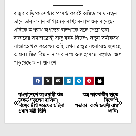
রাজুর বাড়িকে সেন্টার পয়েন্ট করেই অমিত ঘোষ নতুন
ভাবে তার নানান বাণিজ্যিক কার্য্য কলাপ শুরু করেছেন।
এদিকে অপরাধ জগতের বাদশাকে সঙ্গে পেয়ে ঊষা
বাজারের সমাজদ্রোহী রাজু বর্মন নিজেও নতুন সমীকরণ
সাজাতে শুরু করেছে। তাই এখন রাজুর সংসারেও জ্বলছে
আগুন। মিত্র বিমান দাসের সঙ্গে শুরু হয়েছে সংঘাত। জল
গড়িয়েছে থানা পুলিশে।
বাংলাদেশে আওয়ামী ঝড়।
অস্ত্র কারবারীর হাতে
Post
রেকর্ড গড়লেন হাসিনা।
বিজেপি
বিশ্বের দীর্ঘ সময়ের মহিলা
পতাকা। কণ্ঠে জয়শ্রী রাম
navigation
প্রধান মন্ত্রী তিনি।
ধ্বনি।