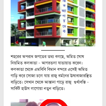
শহরের অপরাধ জগতের তথ্য বলছে, অমিত ঘোষ
নিয়মিত কলকাতা – আগরতলা যাতায়াত করেন।
কলকাতা থেকে এমবিবি বিমান বন্দরে এসেই অমিত
গাড়ি করে সোজা চলে যায় রাজু বর্মনের ঊষাবাজারস্থিত
বাড়িতে। সেখান থেকে আস্তানা গাড়ে রাজু গুর্খাবস্তি –
সার্কিট হাউস লাগোয়া নতুন বাড়িতে।