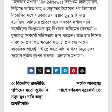
“জনতার মশাল”(JM 24News) সর্বপ্রথম জানিয়েছিল,
দিল্লিতে অমিত শাহ ও প্রদ্যুতের বৈঠকের পর তিপ্রামথা
বিজেপির সঙ্গে সরকারের যাওয়ার চূড়ান্ত সিদ্ধান্ত
হয়েছিল। এদিনের প্রতিবেদনে জনতার মশাল দাবি
করেছিলো তিপ্রামথার দুই বিধায়ক অনিমেষ দেববর্মা ও
বৃষকেতু দেববর্মা মন্ত্রিসভায় স্থান পাচ্ছেন। মাত্র চার দিনের
ব্যবধানে প্রকাশিত খবরের সত্যতা প্রকাশ্যে আসে।
স্বাভাবিক ভাবেই এই প্রেক্ষিতে আগাম খবর দিয়ে ফের
সত্যের দৃষ্টান্ত স্থাপন করলো “জনতার মশাল”।
Post
বিজেপির রাজনীতি:
অর্ধেক আকাশের
পশ্চিমের মতো পূর্বেও কি
পাশে স্বর্ণকমল জুয়েলার্স ।
navigation
নতুন মুখ? নাকি আস্থা
রেবতীতেই?