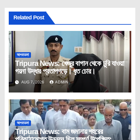
Related Post
আগরতলা
Tripura News: খেজুর বাগান থেকে চুরি যাওয়া
গয়না উদ্ধার প্রতাপগড়ে। ধৃত চোর।
AUG 7, 2026
ADMIN
আগরতলা
Tripura News: বাম জমানায় শহরের
পরিকাঠামোগত উন্নয়ন ছিল সম্পূর্ণ উপেক্ষিত: