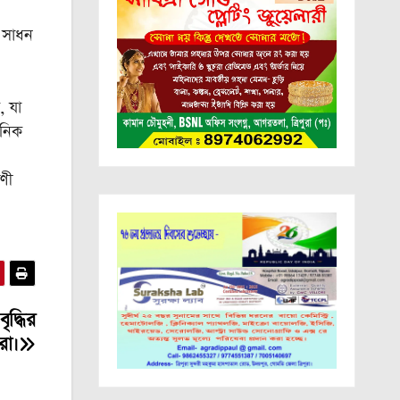
 সাধন
, যা
ঠনিক
ণী
ৃদ্ধির
রা।