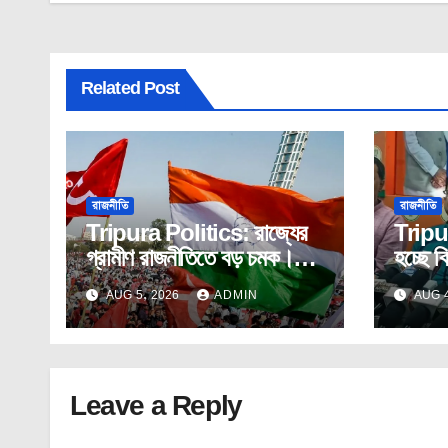
Related Post
রাজনীতি
রাজনীতি
Tripura Politics: রাজ্যের
Tripu
গ্রামীণ রাজনীতিতে বড় চমক।
হচ্ছে ব
কংগ্রেস – সিপিআইএম যৌথ
কর্মসূচ
AUG 5, 2026
ADMIN
AUG 4
ভাবে দখল করলো পঞ্চায়েত।
Leave a Reply