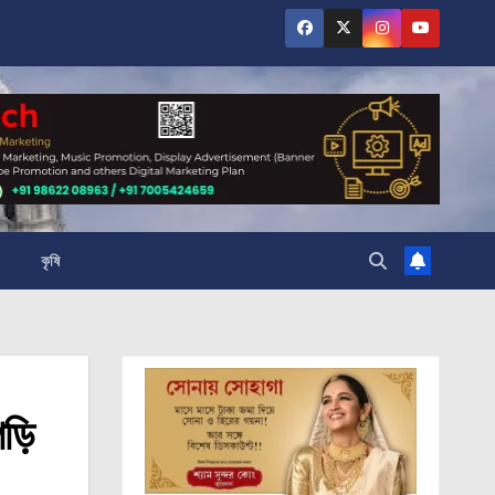
কৃষি
ড়ি