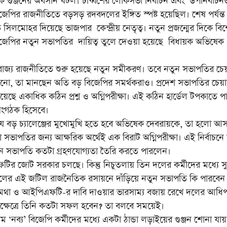
নের অবসান ঘটল। চব্বিশের লোকসভা নির্বাচন এবং উপনির্বাচন
িজেপির রাজনীতিতে বড়সড় রদবদলের ইঙ্গিত স্পষ্ট হয়েছিল। শেষ পর্যন্ত
লমোহর দিয়েছে ভাজপার কেন্দ্রীয় নেতৃত্ব। নতুন প্রজন্মের দিকে বি
েশ বিজেপির নতুন সভাপতির দায়িত্ব তুলে দেওয়া হয়েছে বিধায়ক অভিষেক
য রাজনীতিতে শুরু হয়েছে নতুন সমীকরণ। তবে নতুন সভাপতির চে
ছানো, তা মানছেন অতি বড় বিজেপির সমর্থকরাও। প্রদেশ সভাপতির চেয়া
েছে একাধিক কঠিন প্রশ্ন ও অগ্নিপরীক্ষা। এই কঠিন হার্ডেল টপকাতে 
সংগঠক হিসেবে।
 বড় চ্যালেঞ্জের মুখোমুখি হতে হবে অভিষেক দেবরায়কে, তা হলো আসন
 সভাপতির জন্য আক্ষরিক অর্থেই এক বিরাট অগ্নিপরীক্ষা। এই নির্বাচন
ন সভাপতি কতটা গ্রহণযোগ্যতা তৈরি করতে পারলেন।
ফটির জোট সরকার চলছে। কিন্তু নিচুতলায় তিন দলের কর্মীদের মধ্যে সুপ
মতলের এই জটিল রাজনৈতিক রসায়নে দাঁড়িয়ে নতুন সভাপতি কি পারবেন
? মথা ও আইপিএফটি-র দাবি দাওয়ার ভারসাম্য বজায় রেখে দলের আধিপ
ই ক্ষেত্রে তিনি কতটা সফল হবেন? তা বলবে সময়েই।
‘নব্য’ বিজেপি কর্মীদের মধ্যে একটা ঠান্ডা লড়াইয়ের গুঞ্জন শোনা যায়