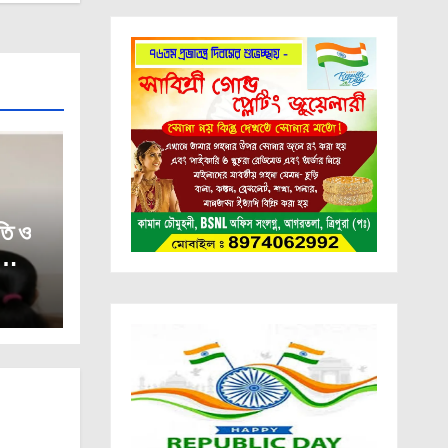
তি ও
পুরা।