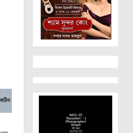
।
 কঠিন