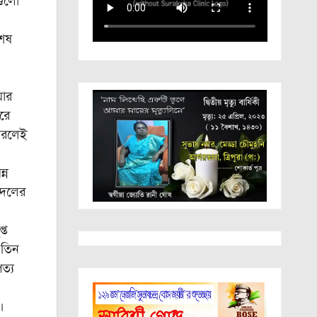
গুলো
শেষ
য়ার
রে
পারলেই
্ন
ে দলের
্ত
 তিন
ত্য
।