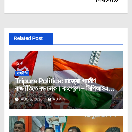
Related Post
রাজনীতি
Tripura Politics: রাজ্যের গ্রামীণ
রাজনীতিতে বড় চমক। কংগ্রেস – সিপিআইএম
যৌথ ভাবে দখল করলো পঞ্চায়েত।
AUG 5, 2026
ADMIN