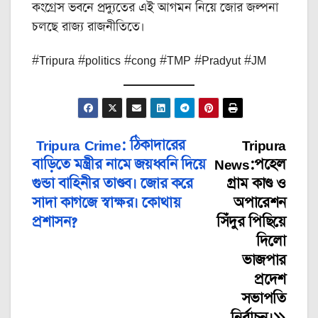
কংগ্রেস ভবনে প্রদ্যুতের এই আগমন নিয়ে জোর জল্পনা
চলছে রাজ্য রাজনীতিতে।
#Tripura #politics #cong #TMP #Pradyut #JM
Tripura Crime: ঠিকাদারের
Tripura
Post
বাড়িতে মন্ত্রীর নামে জয়ধ্বনি দিয়ে
News:পহেল
navigation
গুন্ডা বাহিনীর তাণ্ডব। জোর করে
গ্রাম কাণ্ড ও
সাদা কাগজে স্বাক্ষর। কোথায়
অপারেশন
প্রশাসন?
সিঁদুর পিছিয়ে
দিলো
ভাজপার
প্রদেশ
সভাপতি
নির্বাচন।