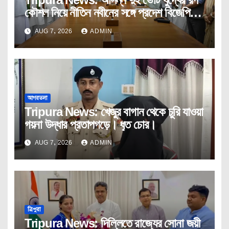
কৌশল নিয়ে নীতিন নবীনের সঙ্গে প্রদেশ বিজেপির
কোর কমিটির বৈঠক।
AUG 7, 2026
ADMIN
আগরতলা
Tripura News: খেজুর বাগান থেকে চুরি যাওয়া
গয়না উদ্ধার প্রতাপগড়ে। ধৃত চোর।
AUG 7, 2026
ADMIN
ত্রিপুরা
Tripura News: দিল্লিতে রাজ্যের সোনা জয়ী