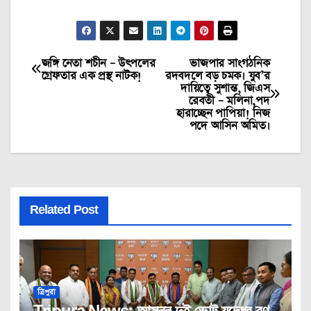
জঙ্গি নেতা শচীন – উৎপলের
ভাজপার সাংগঠনিক
Post
গ্রেফতার এক প্রস্থ নাটক!
রদবদলে বড় চমক। যুব’র
দায়িত্বে সুশান্ত, জিএস
navigation
রেবতী – মলিনা,পদ
হারাচ্ছেন পাপিয়া! নিজ
পদে আসিন অমিত।
Related Post
ত্রিপুরা
Tripura News: আসন্ন দুই ভোট যুদ্ধের রণ