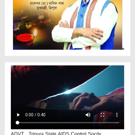
ADVT.. Tripura State AIDS Control Socity