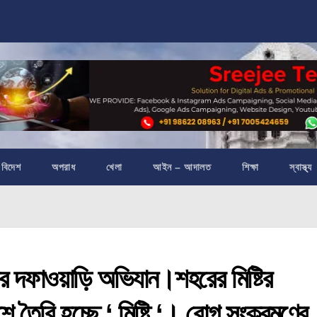
বিদেশ
অপরাধ
খেলা
আইন – আদালত
শিক্ষা
স্বাস্থ্য
াওয়াড়ি অভিযান।শহরের মিষ্টির
ে তৈরি হচ্ছে ‘ মিষ্টি ‘। রোগ সংক্রমণের