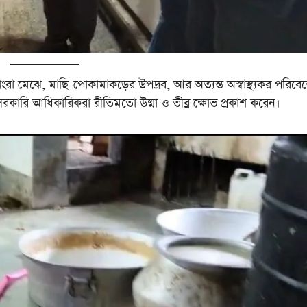
 মেঝে, মাছি-পোকামাকড়ের উপদ্রব, আর অত্যন্ত অস্বাস্থ্যকর পরিবে
া সরকারি আধিকারিকরা রীতিমতো উষ্মা ও তীব্র ক্ষোভ প্রকাশ করেন।