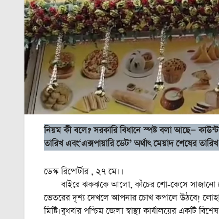
নিয়ম কী বলে? সরকারি বিধানে স্পষ্ট বলা আছে— কাউন্টারে স
তারিখ এবং‘এক্সপায়ারি ডেট’ অর্থাৎ মেয়াদ শেষের তারিখ
ডেস্ক রিপোর্টার , ২৭ মে।।
বাইরে ঝকঝকে আলো, কাঁচের শো-কেসে সাজানো লোভনীয় স
ভেতরের দৃশ্য দেখলে আপনার চোখ কপালে উঠবে! লোহা 
মিষ্টি।বুধবার পশ্চিম জেলা স্বাস্থ্য কার্যালয়ের একটি