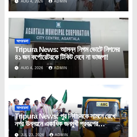
AUG 4, 2026
ADMIN
আগরতলা
Tripura News: আসন্ন নিগম ভোটে নিগমের
৪১ জন কর্পোরেটরকে টিকিট দেবে না ভাজপা!
AUG 4, 2026
ADMIN
আগরতলা
Tripura News: পুর নির্বাচনকে সামনে রেখে
নগর উন্নয়নে একাধিক জনমুখী প্রকল্পের
উদ্বোধন।
JUL 23, 2026
ADMIN