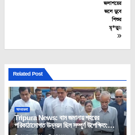
জলাশয়ের
জলে ডুবে
শিশুর
মৃ*ত্যু।
Related Post
আগরতলা
Tripura News: বাম জমানায় শহরের
পরিকাঠামোগত উন্নয়ন ছিল সম্পূর্ণ উপেক্ষিত:
মুখ্যমন্ত্রী