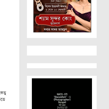
কেতু
়িতে