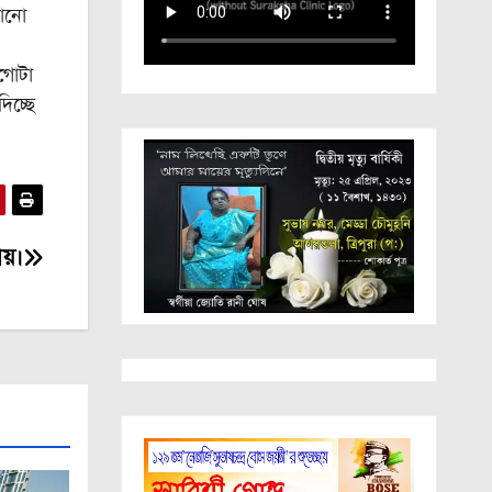
কোনো
গোটা
িচ্ছে
য়।