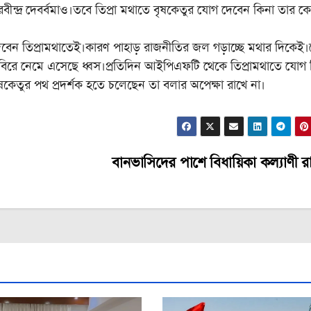
রবীন্দ্র দেবর্বমাও।তবে তিপ্রা মথাতে বৃষকেতুর যোগ দেবেন কিনা তার 
েন তিপ্রামথাতেই।কারণ পাহাড় রাজনীতির জল গড়াচ্ছে মথার দিকেই।
শিবিরে নেমে এসেছে ধ্বস।প্রতিদিন আইপিএফটি থেকে তিপ্রামথাতে যোগ দ
ে বৃষকেতুর পথ প্রদর্শক হতে চলেছেন তা বলার অপেক্ষা রাখে না।
বানভাসিদের পাশে বিধায়িকা কল্যাণী রা