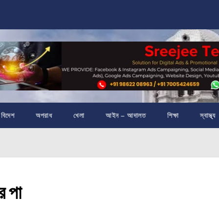
বিদেশ
অপরাধ
খেলা
আইন – আদালত
শিক্ষা
স্বাস্থ্য
র পা