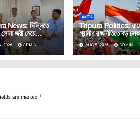
রাজনীতি
ra News: দিল্লিতে
Tripura Politics: রাজ্
 সোনা জয়ী মেয়ে
গ্রামীণ রাজনীতিতে বড় চম
ে সংবর্ধনা মুখ্যমন্ত্রীর।
কংগ্রেস – সিপিআইএম যৌ
, 2026
ADMIN
AUG 5, 2026
ADMIN
ভাবে দখল করলো পঞ্চায়েত
fields are marked
*