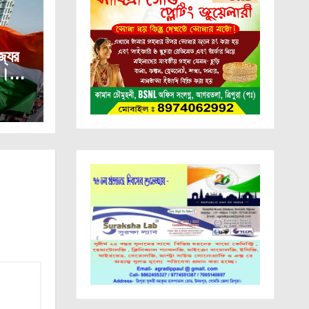
যের
ক।
থ
।