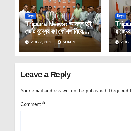
ত্রিপুরা
ত্রিপুরা
Tripura News: আসন্ন দুই
Tripu
ভোট যুদ্ধের রণ কৌশল নিয়ে
রাজ্যের
নীতিন নবীনের সঙ্গে প্রদেশ
অস্মিতাক
AUG 7, 2026
ADMIN
AUG 6
বিজেপির কোর কমিটির বৈঠক।
Leave a Reply
Your email address will not be published.
Required 
Comment
*