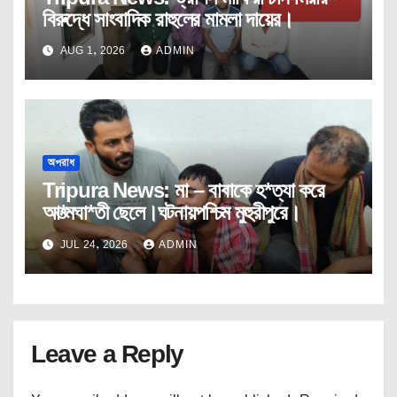
বিরুদ্ধে সাংবাদিক রাহুলের মামলা দায়ের।
AUG 1, 2026
ADMIN
অপরাধ
Tripura News: মা – বাবাকে হ*ত্যা করে
আ*ত্মঘা*তী ছেলে।ঘটনায়পশ্চিম মুহুরীপুরে।
JUL 24, 2026
ADMIN
Leave a Reply