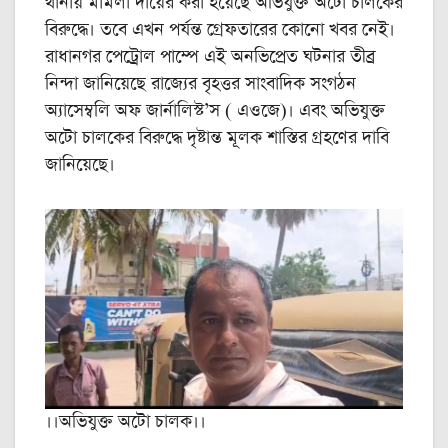
থানায় মামলা দায়ের করা হয়েছে অভিযুক্ত অটো চালকের
বিরুদ্ধে। তবে এখন পর্যন্ত গ্রেফতারের কোনো খবর নেই।
রাধানগর পেট্রোল পাম্পে এই অনভিপ্রেত ঘটনার তীব্র
নিন্দা জানিয়েছে রাজ্যের বৃহত্তর সাংবাদিক সংগঠন
অ্যাসেম্বলি অফ জার্নালিস্ট’স ( এওজে)। এবং অভিযুক্ত
অটো চালকের বিরুদ্ধে দৃষ্টান্ত মূলক শাস্তির গ্রহণের দাবি
জানিয়েছে।
।।অভিযুক্ত অটো চালক।।