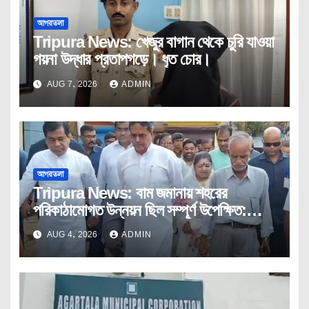
আগরতলা
Tripura News: খেজুর বাগান থেকে চুরি যাওয়া
গয়না উদ্ধার প্রতাপগড়ে। ধৃত চোর।
AUG 7, 2026
ADMIN
আগরতলা
Tripura News: বাম জমানায় শহরের
পরিকাঠামোগত উন্নয়ন ছিল সম্পূর্ণ উপেক্ষিত:
মুখ্যমন্ত্রী
AUG 4, 2026
ADMIN