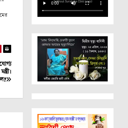
ুমের
যোগ্য
্ত্রী।
লে?