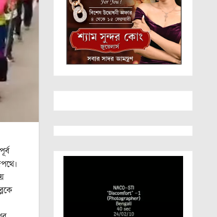
র্ব
াজপথে।
়ে
্লকে
ির