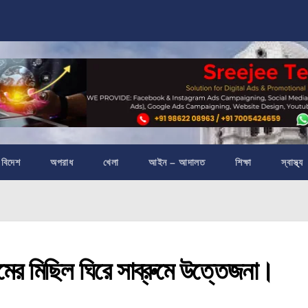
বিদেশ
অপরাধ
খেলা
আইন – আদালত
শিক্ষা
স্বাস্থ্য
মিছিল ঘিরে সাব্রুমে উত্তেজনা।