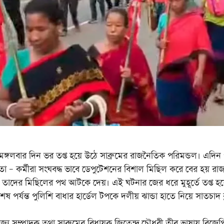
গলবার দিন ভর তপ্ত হয়ে উঠে সাব্রুমের রাজনৈতিক পরিমন্ডল। এদিন পূ
াম নেতা – কর্মীরা সংঘবদ্ধ ভাবে ডেপুটেশনের বিশাল মিছিল করে বের হয় র
শ তাদের মিছিলের পথ আটকে দেয়। এই ঘটনার জের ধরে মুহূর্তে তপ্ত হয
েষ পর্যন্ত পুলিশি বাধার হার্ডেল টপকে দলীয় ঝান্ডা হাতে নিয়ে সাতচাদ ব
্পাদক তথা সাব্রুমের বিধায়ক জিতেন্দ্র চৌধুরী তীব্র ভাষায় বিজেপ