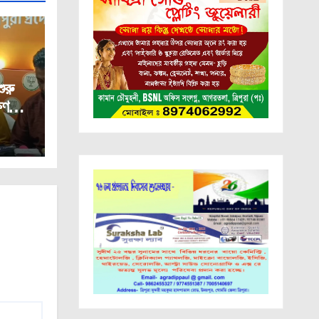
রু
ষণ