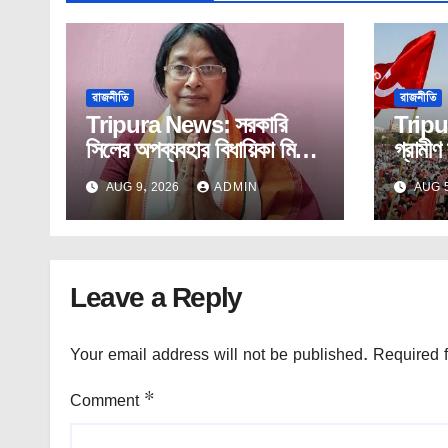
রাজনীতি
রাজনীতি
Tripura News: সরকারি
Tripur
সিলের অপব্যবহার বিধায়িকা মিনা
গ্রামী
সরকারের। ছিঃ ছিঃ,লজ্জা।
কংগ্র
AUG 9, 2026
ADMIN
AUG 5
ভাবে দ
Leave a Reply
Your email address will not be published.
Required 
Comment
*