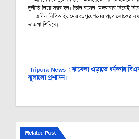
দূর্নীতি নিয়ে সরব হন। তিনি বলেন, মঙ্গলবার দিনেই ব
এদিন সিপিআইএমের ডেপুটেশনের প্রচুর লোকের সমাগম 
ভাজপা শিবিরে।
Tripura News : ঝামেলা এড়াতে ধর্মনগর বি
Post
ঝুলালো প্রশাসন।
navigation
Related Post