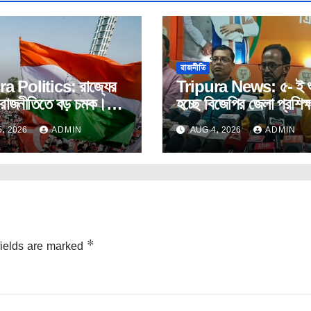
রাজনীতি
a Politics: রাজ্যের
Tripura News: ৫- ই শু
ণ রাজনীতিতে বড় চমক।
হচ্ছে বিজেপির জেলা প্রশিক্
েস – সিপিআইএম যৌথ
কর্মসূচি।
, 2026
ADMIN
AUG 4, 2026
ADMIN
খল করলো পঞ্চায়েত।
fields are marked
*