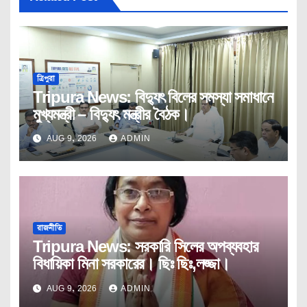
ত্রিপুরা
Tripura News: বিদ্যুৎ বিলের সমস্যা সমাধানে
মুখ্যমন্ত্রী – বিদ্যুৎ মন্ত্রীর বৈঠক।
AUG 9, 2026
ADMIN
রাজনীতি
Tripura News: সরকারি সিলের অপব্যবহার
বিধায়িকা মিনা সরকারের। ছিঃ ছিঃ,লজ্জা।
AUG 9, 2026
ADMIN