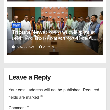
ত্রিপুরা
Tripura News: আসন্ন দুই ভোট যুদ্ধের রণ
কৌশল নিয়ে নীতিন নবীনের সঙ্গে প্রদেশ বিজেপির
কোর কমিটির বৈঠক।
AUG 7, 2026
ADMIN
Leave a Reply
Your email address will not be published.
Required
fields are marked
*
Comment
*