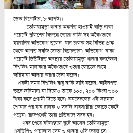
ডেস্ক রিপোর্টার, ৮ আগস্ট।।
তেলিয়ামুড়া থানার অন্তর্গত হাওয়াই বাড়ি নাকা
পয়েন্টে পুলিশের বিরুদ্ধে তোল্লা বাজি সহ অবৈধভাবে
হয়রানির অভিযোগ তুলেন যান চালক সহ বিভিন্ন প্রান্ত
থেকে আগত সবজি ক্রেতা বিক্রেতারা। অভিযোগ নাকা
পয়েন্টে ডিউটিরত অবস্থায় তেলিয়ামুড়া থানার কনস্টেবল
বিশ্বজিৎ মালাকার অবৈধভাবে ওভার লোডের নামে
জরিমানা আদায় করার চেষ্টা করেন।
একটা সময় বিশ্বজিৎ বাবু নাকি দাবি করেন, আইনগত
ভাবে জরিমানা না দিলেও তাকে ১০০, ২০০ কিংবা ৩০০
টাকা করে প্রণামী দিতে হবে। কনস্টেবলের এই ফরমান
শোনার পর যান চালক ও সবজি ব্যবসায়ীরা ক্ষোভে ফেটে
পড়েন। রাজপথেই তারা প্রতিবাদে সরব হন।
খবর পেয়ে ঘটনাস্থলে ছুটে আসেন তেলিয়ামুড়া
এসডিপিও পান্নালাল সেন ও থানার ওসি জয়ন্ত দে।