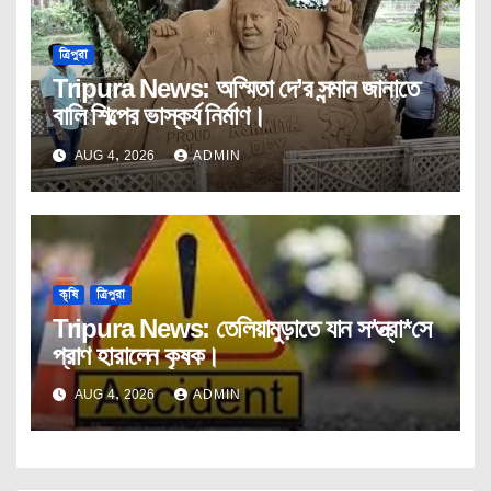
ত্রিপুরা
Tripura News: অস্মিতা দে’র সন্মান জানাতে
বালি শিল্পের ভাস্কর্য নির্মাণ।
AUG 4, 2026
ADMIN
কৃষি
ত্রিপুরা
Tripura News: তেলিয়ামুড়াতে যান স*ন্ত্রা*সে
প্রাণ হারালেন কৃষক।
AUG 4, 2026
ADMIN