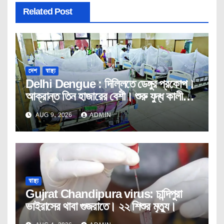
Related Post
দেশ
স্বাস্থ্য
Delhi Dengue : দিল্লিতে ডেঙ্গুর প্রকোপ।
আক্রান্ত তিন হাজারের বেশী। শুরু যুদ্ধ কালীন
তৎপরতা।
AUG 9, 2026
ADMIN
স্বাস্থ্য
Gujrat Chandipura virus: চান্দিপুরা
ভাইরাসের থাবা গুজরাতে। ২২ শিশুর মৃত্যু।