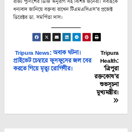
রাজ্য পুলিশের ডিজি অনুরাগ সহ বিশিষ্ট জনেরা। সবাইকে
ধন্যবাদ জানিয়ে বক্তব্য রাখেন টিএমএসিএস’র প্রজেক্ট
ডিরেক্টর ডা. সমর্পিতা দাস।
Tripura News: অবাক ঘটনা।
Tripura
Post
প্রাইভেট চেম্বারে ফুসফুসের জল বের
Health:
navigation
করতে গিয়ে মৃত্যু রোগিণীর।
‘ত্রিপুরা
রক্তকোষ’র
শুভসূচনা
মুখ্যমন্ত্রীর।