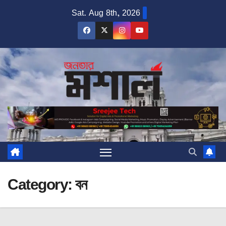
Skip
Sat. Aug 8th, 2026
to
content
Category:
বন