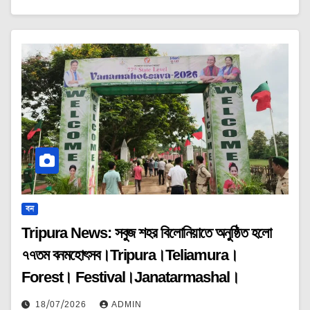
বন
Tripura News: সবুজ শহর বিলোনিয়াতে অনুষ্ঠিত হলো
৭৭তম বনমহোৎসব।Tripura।Teliamura।
Forest। Festival।Janatarmashal।
18/07/2026
ADMIN