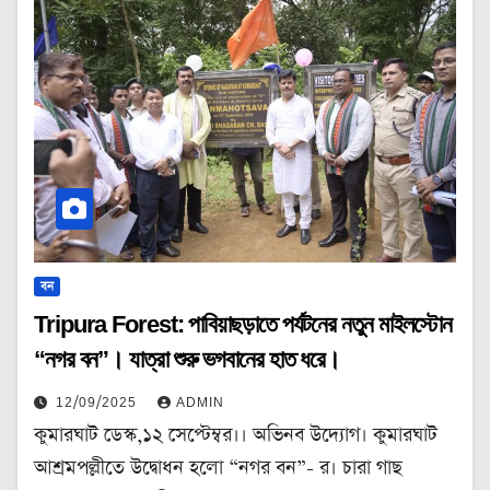
বন
Tripura Forest: পাবিয়াছড়াতে পর্যটনের নতুন মাইলস্টোন
“নগর বন”। যাত্রা শুরু ভগবানের হাত ধরে।
12/09/2025
ADMIN
কুমারঘাট ডেস্ক,১২ সেপ্টেম্বর।। অভিনব উদ্যোগ। কুমারঘাট
আশ্রমপল্লীতে উদ্বোধন হলো “নগর বন”- র। চারা গাছ