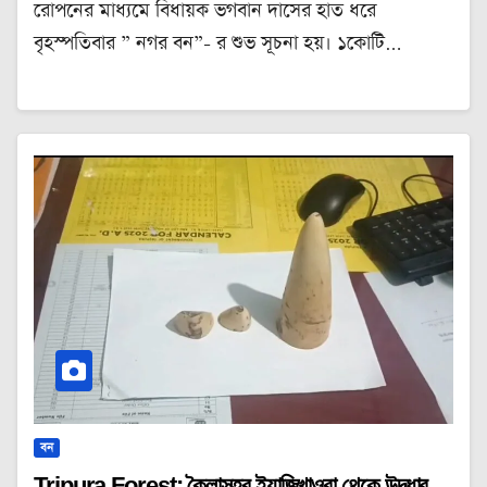
রোপনের মাধ্যমে বিধায়ক ভগবান দাসের হাত ধরে
বৃহস্পতিবার ” নগর বন”- র শুভ সূচনা হয়। ১কোটি…
বন
Tripura Forest: কৈলাসহর ইয়াজিখাওরা থেকে উদ্ধার