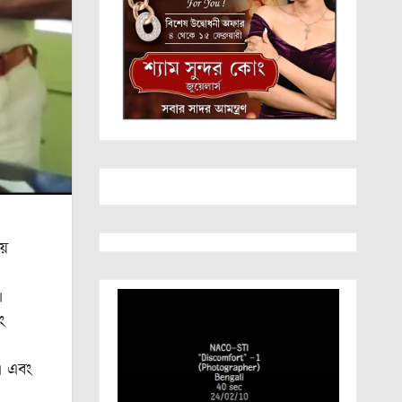
়ে
।
ং
। এবং