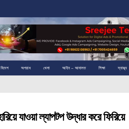
বিদেশ
অপরাধ
খেলা
আইন – আদালত
শিক্ষা
স্বাস্থ্য
়ে যাওয়া ল্যাপটপ উদ্ধার করে ফিরিয়ে