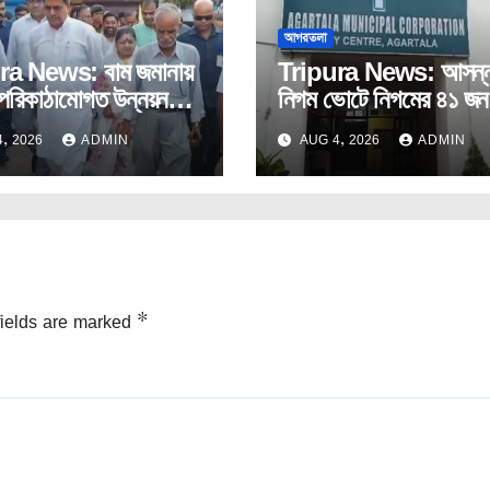
আগরতলা
ra News: বাম জমানায়
Tripura News: আসন্
পরিকাঠামোগত উন্নয়ন
নিগম ভোটে নিগমের ৪১ জন
ূর্ণ উপেক্ষিত: মুখ্যমন্ত্রী
কর্পোরেটরকে টিকিট দেবে না
, 2026
ADMIN
AUG 4, 2026
ADMIN
ভাজপা!
fields are marked
*