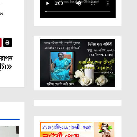
্ত
 রোপন
ূচি।