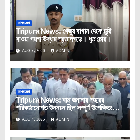
আগরতলা
Tripura News: খেজুর বাগান থেকে চুরি
যাওয়া গয়না উদ্ধার প্রতাপগড়ে। ধৃত চোর।
AUG 7, 2026
ADMIN
আগরতলা
Tripura News: বাম জমানায় শহরের
পরিকাঠামোগত উন্নয়ন ছিল সম্পূর্ণ উপেক্ষিত:
মুখ্যমন্ত্রী
AUG 4, 2026
ADMIN