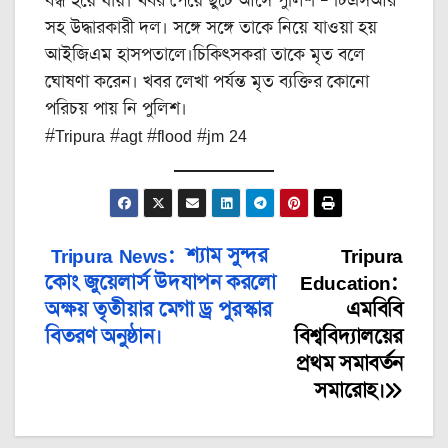
বন্ধ হয়ে যায়। খবর পেয়ে ছুটে আসে পুলিশ – টিএসআর
সহ উদ্ধারকারী দল। সঙ্গে সঙ্গে তাকে নিয়ে যাওয়া হয়
আইজিএম হাসপতালে।চিকিৎসকরা তাকে মৃত বলে
ঘোষণা করেন। খবর লেখা পর্যন্ত মৃত ব্যক্তির কোনো
পরিচয় পায় নি পুলিশ।
#Tripura #agt #flood #jm 24
Tripura News: শ্যাম সুন্দর
Tripura
Post
কোং জুয়েলার্স উদযাপন করলো
Education:
navigation
অক্ষয় তৃতীয়ার মেগা ড্র পুরস্কার
এমবিবি
বিতরণ অনুষ্ঠান।
বিশ্ববিদ্যালয়ের
প্রথম সমাবর্তন
সমারোহ।