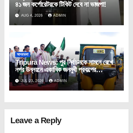
৪১ জন কর্পোরেটরকে টিকিট দেবে না ভাজপা!
AUG 4, 2026
ADMIN
আগরতলা
Tripura News: পুর নির্বাচনকে সামনে রেখে
নগর উন্নয়নে একাধিক জনমুখী প্রকল্পের
উদ্বোধন।
JUL 23, 2026
ADMIN
Leave a Reply