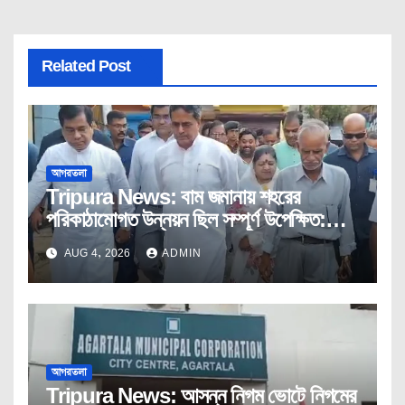
Related Post
আগরতলা
Tripura News: বাম জমানায় শহরের
পরিকাঠামোগত উন্নয়ন ছিল সম্পূর্ণ উপেক্ষিত:
মুখ্যমন্ত্রী
AUG 4, 2026
ADMIN
আগরতলা
Tripura News: আসন্ন নিগম ভোটে নিগমের