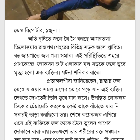
ডেস্ক রিপোর্টার, ১জুন।।
অতি বৃষ্টিতে জলে থৈ থৈ করছে আগরতলা
তিলোত্তমার রাজপথ।শহরের বিভিন্ন সড়ক জলে প্লাবিত।
বহু জায়গাতে জল গলা সমান। এই পরিস্থিতিতে শহরে
প্রাণকেন্দ্রে জ্যাকসন গেট এলাকার মূল সড়কে জলে ডুবে
মৃত্যু হলো এক ব্যক্তির। ঘটনা শনিবার রাতে।
প্রত্যক্ষদর্শীরা জানিয়েছেন, রাস্তার জল
ভেঙ্গে যাওয়ার সময় জলের তোরে পড়ে যান এই ব্যক্তি।
দেখতে দেখতেই তিনি ডুবে যান জলে। উপস্থিত লোকজন
চিৎকার চেঁচামেচি করলেও কেউ তাকে বাঁচাতে যায় নি।
সবারই তাড়া করছিলো ভয়। শেষে কয়েকজন এগিয়ে
এসে এই ব্যক্তিকে জল থেকে টেনে তুলেন পাশের
দোকানে বারান্দায়।ততক্ষণে তার শরীরের রক্ত সঞ্চালন