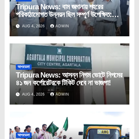
Tripura News: বাম জমানায় শহরের
পরিকাঠামোগত উন্নয়ন ছিল সম্পূর্ণ উপেক্ষিত:
মুখ্যমন্ত্রী
AUG 4, 2026
ADMIN
আগরতলা
Tripura News: আসন্ন নিগম ভোটে নিগমের
৪১ জন কর্পোরেটরকে টিকিট দেবে না ভাজপা!
AUG 4, 2026
ADMIN
আগরতলা