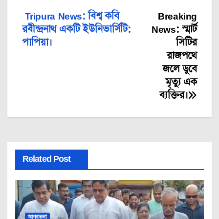
Tripura News: বিশ্ব কবি
Breaking
Post
রবীন্দ্রনাথ একটি ইউনিভার্সিটি:
News: স্মার্ট
navigation
পাপিয়া।
সিটির
রাজপথে
জলে ডুবে
মৃত্যু এক
ব্যক্তির।
Related Post
আগরতলা