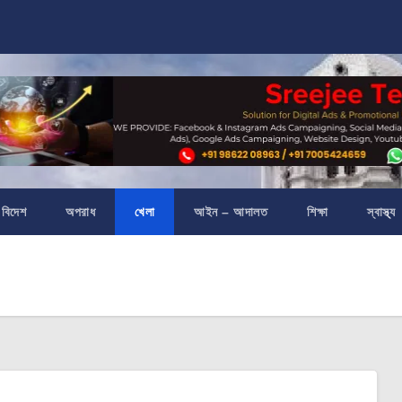
বিদেশ
অপরাধ
খেলা
আইন – আদালত
শিক্ষা
স্বাস্থ্য