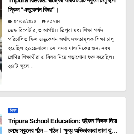
Tripura News: রাজ্যের আরও ৮১টি স্কুলে চালু হলো
স্কিল “এডুকেশন বিষয়”।
04/08/2026
ADMIN
ডেস্ক রিপোর্টার, ৩ আগস্ট।। ত্রিপুরা মধ্য শিক্ষা পর্ষদ
পরিচালিত স্কিল এডুকেশন অর্থাৎ দক্ষতামূলক শিক্ষা চালু
হয়েছিল ২০১৯সালে। সে-সময় মাধ্যমিকের জন্য নবম
শ্রেণির শিক্ষার্থীরা এ বিষয় নিয়ে পড়াশোনা শুরু করেছিল।
২৪টি স্কুলে…
শিক্ষা
Tripura School Education: দুইজন শিক্ষক দিয়ে
চলছে স্কুলের পঠন – পাঠন। ক্ষুব্ধ অভিভাবকরা তালা ঝুলালো