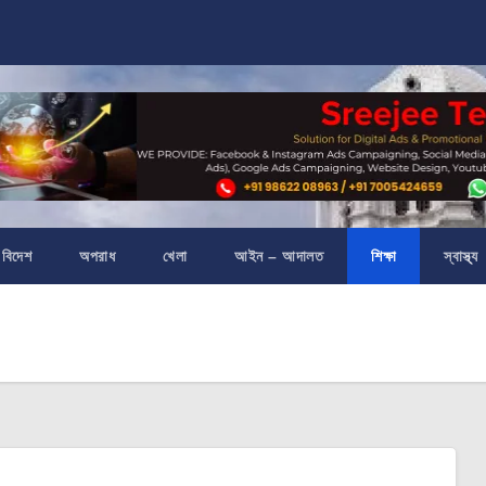
বিদেশ
অপরাধ
খেলা
আইন – আদালত
শিক্ষা
স্বাস্থ্য